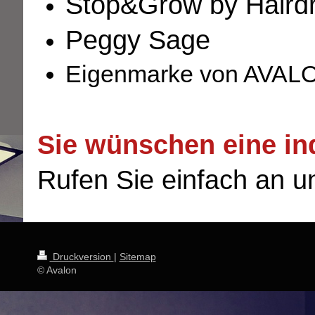
Stop&Grow by Haird
Peggy Sage
Eigenmarke von AVAL
Sie wünschen eine in
Rufen Sie einfach an u
Druckversion
|
Sitemap
© Avalon