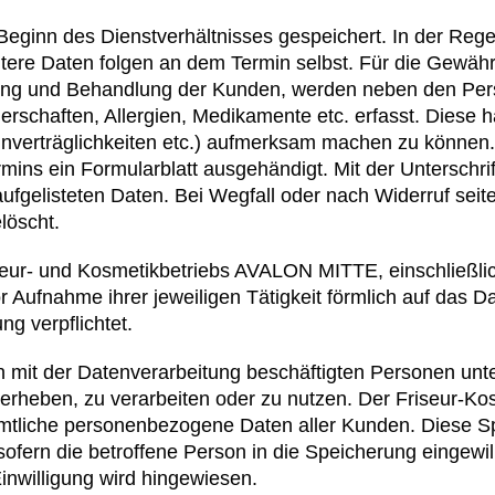
ginn des Dienstverhältnisses gespeichert. In der Rege
tere Daten folgen an dem Termin selbst. Für die Gewähr
euung und Behandlung der Kunden, werden neben den Pe
rschaften, Allergien, Medikamente etc. erfasst. Diese
 Unverträglichkeiten etc.) aufmerksam machen zu könne
mins ein Formularblatt ausgehändigt. Mit der Unterschrif
aufgelisteten Daten. Bei Wegfall oder nach Widerruf sei
löscht.
iseur- und Kosmetikbetriebs AVALON MITTE, einschließl
 Aufnahme ihrer jeweiligen Tätigkeit förmlich auf das D
g verpflichtet.
2. Spezielle betriebsbezogene Vorkehrung
 mit der Datenverarbeitung beschäftigten Personen unte
rheben, zu verarbeiten oder zu nutzen. Der Friseur-Ko
tliche personenbezogene Daten aller Kunden. Diese Sp
fern die betroffene Person in die Speicherung eingewilli
Einwilligung wird hingewiesen
.