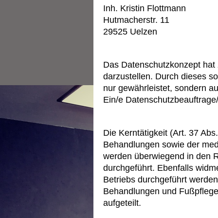
Inh. Kristin Flottmann
Hutmacherstr. 11
29525 Uelzen
Vorbemerkung:
Das Datenschutzkonzept hat z
darzustellen. Durch dieses s
nur gewährleistet, sondern 
Ein/e Datenschutzbeauftrage/
1. Allgemeine Grundsätze d
Die Kerntätigkeit (Art. 37 A
Behandlungen sowie der med.
werden überwiegend in den R
durchgeführt. Ebenfalls widm
Betriebs durchgeführt werde
Behandlungen und Fußpflege. 
aufgeteilt.