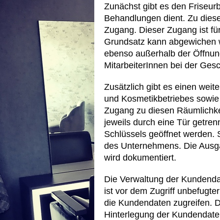
Zunächst gibt es den Friseur
Behandlungen dient. Zu dies
Zugang. Dieser Zugang ist f
Grundsatz kann abgewichen we
ebenso außerhalb der Öffnung
MitarbeiterInnen bei der Ges
Zusätzlich gibt es einen wei
und Kosmetikbetriebes sowie
Zugang zu diesen Räumlichkei
jeweils durch eine Tür getre
Schlüssels geöffnet werden. S
des Unternehmens. Die Ausga
wird dokumentiert.
Die Verwaltung der Kundendat
ist vor dem Zugriff unbefugte
die Kundendaten zugreifen. D
Hinterlegung der Kundendaten 