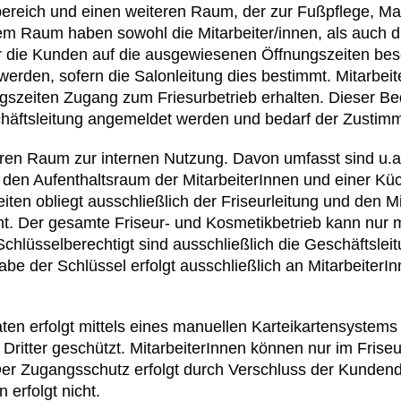
bereich und einen weiteren Raum, der zur Fußpflege, M
em Raum haben sowohl die Mitarbeiter/innen, als auch d
ür die Kunden auf die ausgewiesenen Öffnungszeiten be
rden, sofern die Salonleitung dies bestimmt. Mitarbeit
szeiten Zugang zum Friesurbetrieb erhalten. Dieser Be
chäftsleitung angemeldet werden und bedarf der Zustim
teren Raum zur internen Nutzung. Davon umfasst sind u.a
 den Aufenthaltsraum der MitarbeiterInnen und einer K
ten obliegt ausschließlich der Friseurleitung und den M
nnt. Der gesamte Friseur- und Kosmetikbetrieb kann nur 
chlüsselberechtigt sind ausschließlich die Geschäftsleit
be der Schlüssel erfolgt ausschließlich an Mitarbeiter
en erfolgt mittels eines manuellen Karteikartensystems 
r Dritter geschützt. MitarbeiterInnen können nur im Frise
er Zugangsschutz erfolgt durch Verschluss der Kundend
erfolgt nicht.